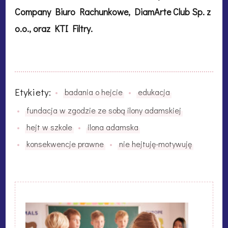
Company Biuro Rachunkowe, DiamArte Club Sp. z
o.o., oraz KTI Filtry.
Etykiety:
badania o hejcie
edukacja
fundacja w zgodzie ze sobą ilony adamskiej
hejt w szkole
ilona adamska
konsekwencje prawne
nie hejtuję-motywuję