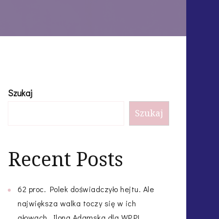
Szukaj
Szukaj
Recent Posts
62 proc. Polek doświadczyło hejtu. Ale
największa walka toczy się w ich
głowach. Ilona Adamska dla WP.PL