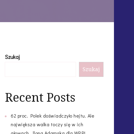
Szukaj
Szukaj
Recent Posts
62 proc. Polek doświadczyło hejtu. Ale
największa walka toczy się w ich
głowach. Ilona Adamska dla WP.PL