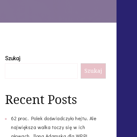
Szukaj
Szukaj
Recent Posts
62 proc. Polek doświadczyło hejtu. Ale
największa walka toczy się w ich
głowach. Ilona Adamska dla WP.PL