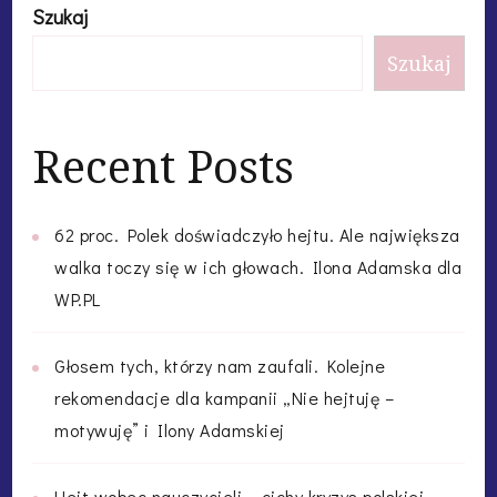
Szukaj
Szukaj
Recent Posts
62 proc. Polek doświadczyło hejtu. Ale największa
walka toczy się w ich głowach. Ilona Adamska dla
WP.PL
Głosem tych, którzy nam zaufali. Kolejne
rekomendacje dla kampanii „Nie hejtuję –
motywuję” i Ilony Adamskiej
Hejt wobec nauczycieli – cichy kryzys polskiej