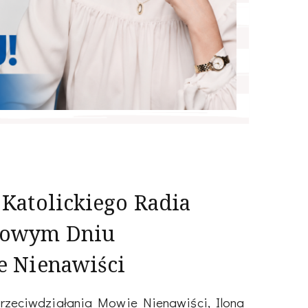
Katolickiego Radia
dowym Dniu
e Nienawiści
rzeciwdziałania Mowie Nienawiści, Ilona