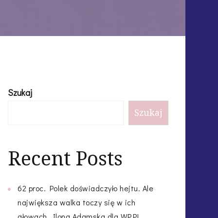
Szukaj
Szukaj
Recent Posts
62 proc. Polek doświadczyło hejtu. Ale
największa walka toczy się w ich
głowach. Ilona Adamska dla WP.PL