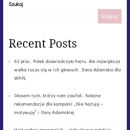
Szukaj
Szukaj
Recent Posts
62 proc. Polek doświadczyło hejtu. Ale największa
walka toczy się w ich głowach. Ilona Adamska dla
WP.PL
Głosem tych, którzy nam zaufali. Kolejne
rekomendacje dla kampanii „Nie hejtuję –
motywuję” i Ilony Adamskiej
Hejt wobec nauczycieli – cichy kryzys polskiej