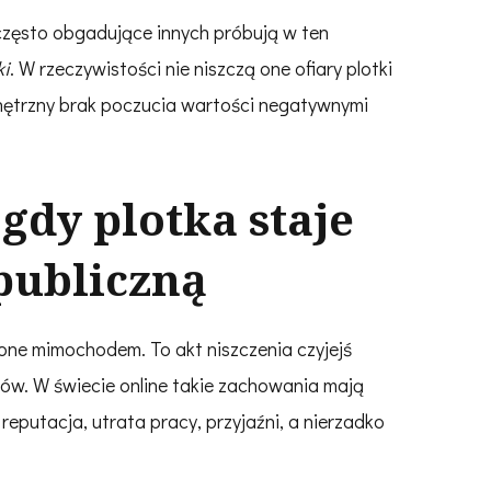
często obgadujące innych próbują w ten
ki
. W rzeczywistości nie niszczą one ofiary plotki
nętrzny brak poczucia wartości negatywnymi
gdy plotka staje
publiczną
cone mimochodem. To akt niszczenia czyjejś
ów. W świecie online takie zachowania mają
eputacja, utrata pracy, przyjaźni, a nierzadko