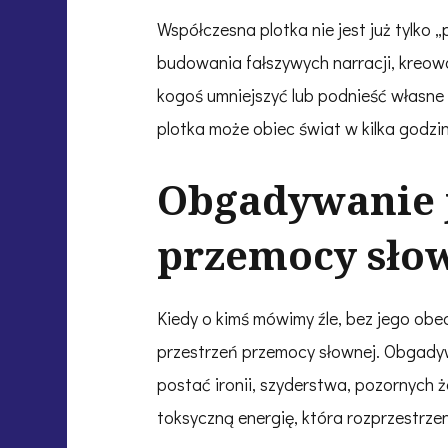
Współczesna plotka nie jest już tylko 
budowania fałszywych narracji, kreow
kogoś umniejszyć lub podnieść własn
plotka może obiec świat w kilka godzin
Obgadywanie 
przemocy sło
Kiedy o kimś mówimy źle, bez jego obe
przestrzeń przemocy słownej. Obgadyw
postać ironii, szyderstwa, pozornych
toksyczną energię, która rozprzestrzeni