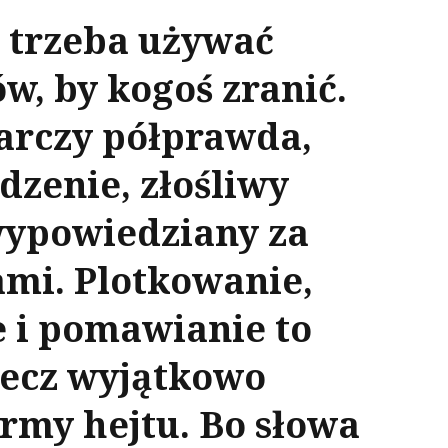
 trzeba używać
w, by kogoś zranić.
arczy półprawda,
zenie, złośliwy
ypowiedziany za
ami. Plotkowanie,
 i pomawianie to
lecz wyjątkowo
rmy hejtu. Bo słowa