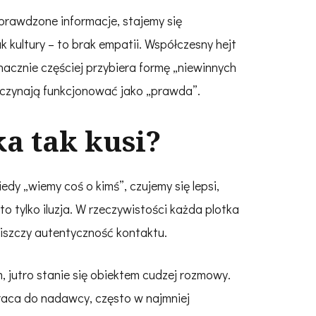
prawdzone informacje, stajemy się
k kultury – to brak empatii. Współczesny hejt
acznie częściej przybiera formę „niewinnych
 zaczynają funkcjonować jako „prawda”.
a tak kusi?
edy „wiemy coś o kimś”, czujemy się lepsi,
to tylko iluzja. W rzeczywistości każda plotka
niszczy autentyczność kontaktu.
m, jutro stanie się obiektem cudzej rozmowy.
wraca do nadawcy, często w najmniej