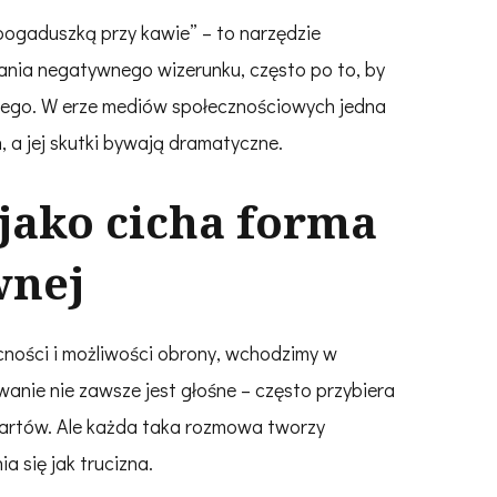
„pogaduszką przy kawie” – to narzędzie
ania negatywnego wizerunku, często po to, by
e ego. W erze mediów społecznościowych jedna
, a jej skutki bywają dramatyczne.
jako cicha forma
wnej
cności i możliwości obrony, wchodzimy w
anie nie zawsze jest głośne – często przybiera
 żartów. Ale każda taka rozmowa tworzy
a się jak trucizna.