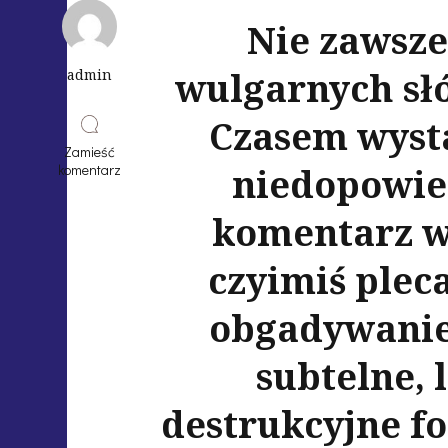
Nie zawsze
wulgarnych słó
admin
Czasem wyst
Zamieść
komentarz
niedopowied
komentarz w
czyimiś plec
obgadywanie
subtelne, 
destrukcyjne fo