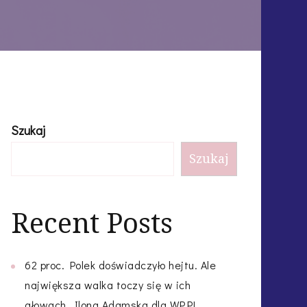
Szukaj
Szukaj
Recent Posts
62 proc. Polek doświadczyło hejtu. Ale
największa walka toczy się w ich
głowach. Ilona Adamska dla WP.PL