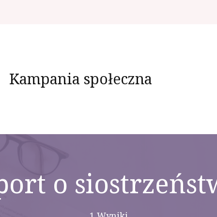
Kampania społeczna
port o siostrzeńst
1 Wyniki